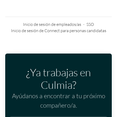
Inicio de sesión de empleados/as
·
SSO
Inicio de sesión de Connect para personas candidatas
¿Ya trabajas en
Culmia?
Ayúdanos a encontrar a tu próximo
compañero/a.