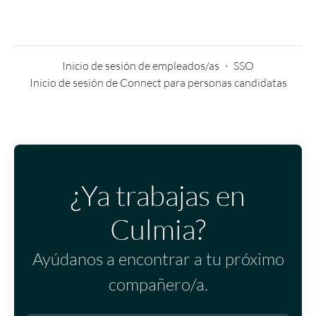
Inicio de sesión de empleados/as
·
SSO
Inicio de sesión de Connect para personas candidatas
¿Ya trabajas en
Culmia?
Ayúdanos a encontrar a tu próximo
compañero/a.